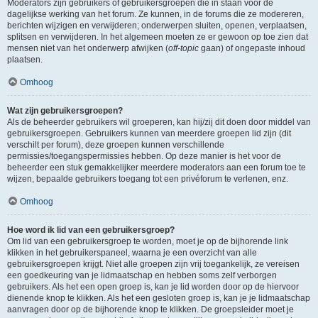
Moderators zijn gebruikers of gebruikersgroepen die in staan voor de
dagelijkse werking van het forum. Ze kunnen, in de forums die ze modereren,
berichten wijzigen en verwijderen; onderwerpen sluiten, openen, verplaatsen,
splitsen en verwijderen. In het algemeen moeten ze er gewoon op toe zien dat
mensen niet van het onderwerp afwijken (
off-topic
gaan) of ongepaste inhoud
plaatsen.
Omhoog
Wat zijn gebruikersgroepen?
Als de beheerder gebruikers wil groeperen, kan hij/zij dit doen door middel van
gebruikersgroepen. Gebruikers kunnen van meerdere groepen lid zijn (dit
verschilt per forum), deze groepen kunnen verschillende
permissies/toegangspermissies hebben. Op deze manier is het voor de
beheerder een stuk gemakkelijker meerdere moderators aan een forum toe te
wijzen, bepaalde gebruikers toegang tot een privéforum te verlenen, enz.
Omhoog
Hoe word ik lid van een gebruikersgroep?
Om lid van een gebruikersgroep te worden, moet je op de bijhorende link
klikken in het gebruikerspaneel, waarna je een overzicht van alle
gebruikersgroepen krijgt. Niet alle groepen zijn vrij toegankelijk, ze vereisen
een goedkeuring van je lidmaatschap en hebben soms zelf verborgen
gebruikers. Als het een open groep is, kan je lid worden door op de hiervoor
dienende knop te klikken. Als het een gesloten groep is, kan je je lidmaatschap
aanvragen door op de bijhorende knop te klikken. De groepsleider moet je