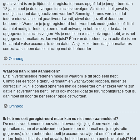
geactiveerd is en je tijdens het registratieproces opgaf dat je jonger bent dan
13 jaar, moet je de ontvangen instructies opvolgen. Als dit niet het geval is,
moet je account dan geactiveerd worden? Sommige forums vereisen dat
iedere nieuwe account geactiveerd wordt, ofwel door jezelf of door een
beheerder. Wanneer je je geregistreerd hebt, werd ook medegedeeld of dit al
dan niet nodig is. Indien je een e-mail ontvangen hebt, moet je de daarin
opgegeven instructies volgen. Als je nooit een e-mail ontvangen hebt, was het
opgegeven e-mailadres dan wel juist? Één van de redenen van activatie is om
het aantal valse accounts te doen dalen. Als je zeker bent dat je e-mailadres
correct was, neem dan contact op met de beheerder.
Omhoog
Waarom kan ik niet aanmelden?
Er zijn verschillende redenen mogelijk waarom je dit probleem hebt.
Controleer eerst of je gebruikersnaam en wachtwoord kloppen. Indien ze
correct zijn, kun je contact opnemen met de beheerder om er zeker van te zijn
dat je niet verbannen bent. Het is ook mogelijk dat de forumconfiguratie fout is,
dan moet dit door de beheerder opgelost worden.
Omhoog
Ik heb me ooit geregistreerd maar kan nu niet meer aanmelden!?
De meest voorkomende oorzaken hiervoor zijn: je gaf een verkeerde
gebruikersnaam of wachtwoord op (controleer de e-mail met je registratie
gegevens) of een beheerder heeft je account verwijderd om één of andere
reden. Indien dit laatste het geval is, heb je dan ooit een bericht geplaatst? Het