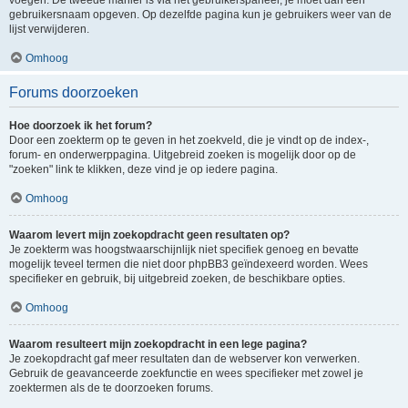
voegen. De tweede manier is via het gebruikerspaneel, je moet dan een
gebruikersnaam opgeven. Op dezelfde pagina kun je gebruikers weer van de
lijst verwijderen.
Omhoog
Forums doorzoeken
Hoe doorzoek ik het forum?
Door een zoekterm op te geven in het zoekveld, die je vindt op de index-,
forum- en onderwerppagina. Uitgebreid zoeken is mogelijk door op de
"zoeken" link te klikken, deze vind je op iedere pagina.
Omhoog
Waarom levert mijn zoekopdracht geen resultaten op?
Je zoekterm was hoogstwaarschijnlijk niet specifiek genoeg en bevatte
mogelijk teveel termen die niet door phpBB3 geïndexeerd worden. Wees
specifieker en gebruik, bij uitgebreid zoeken, de beschikbare opties.
Omhoog
Waarom resulteert mijn zoekopdracht in een lege pagina?
Je zoekopdracht gaf meer resultaten dan de webserver kon verwerken.
Gebruik de geavanceerde zoekfunctie en wees specifieker met zowel je
zoektermen als de te doorzoeken forums.