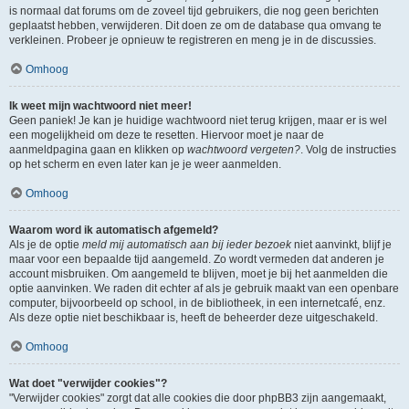
is normaal dat forums om de zoveel tijd gebruikers, die nog geen berichten
geplaatst hebben, verwijderen. Dit doen ze om de database qua omvang te
verkleinen. Probeer je opnieuw te registreren en meng je in de discussies.
Omhoog
Ik weet mijn wachtwoord niet meer!
Geen paniek! Je kan je huidige wachtwoord niet terug krijgen, maar er is wel
een mogelijkheid om deze te resetten. Hiervoor moet je naar de
aanmeldpagina gaan en klikken op
wachtwoord vergeten?
. Volg de instructies
op het scherm en even later kan je je weer aanmelden.
Omhoog
Waarom word ik automatisch afgemeld?
Als je de optie
meld mij automatisch aan bij ieder bezoek
niet aanvinkt, blijf je
maar voor een bepaalde tijd aangemeld. Zo wordt vermeden dat anderen je
account misbruiken. Om aangemeld te blijven, moet je bij het aanmelden die
optie aanvinken. We raden dit echter af als je gebruik maakt van een openbare
computer, bijvoorbeeld op school, in de bibliotheek, in een internetcafé, enz.
Als deze optie niet beschikbaar is, heeft de beheerder deze uitgeschakeld.
Omhoog
Wat doet "verwijder cookies"?
"Verwijder cookies" zorgt dat alle cookies die door phpBB3 zijn aangemaakt,