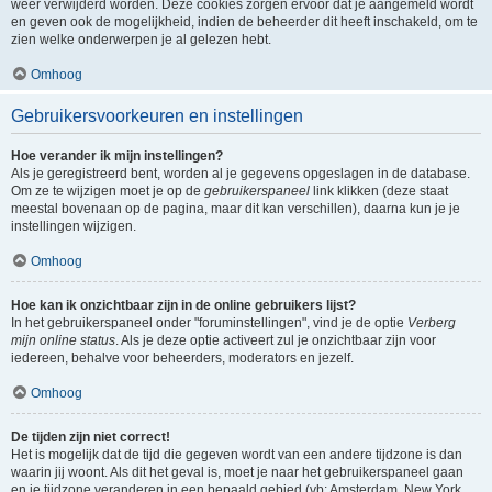
weer verwijderd worden. Deze cookies zorgen ervoor dat je aangemeld wordt
en geven ook de mogelijkheid, indien de beheerder dit heeft inschakeld, om te
zien welke onderwerpen je al gelezen hebt.
Omhoog
Gebruikersvoorkeuren en instellingen
Hoe verander ik mijn instellingen?
Als je geregistreerd bent, worden al je gegevens opgeslagen in de database.
Om ze te wijzigen moet je op de
gebruikerspaneel
link klikken (deze staat
meestal bovenaan op de pagina, maar dit kan verschillen), daarna kun je je
instellingen wijzigen.
Omhoog
Hoe kan ik onzichtbaar zijn in de online gebruikers lijst?
In het gebruikerspaneel onder "foruminstellingen", vind je de optie
Verberg
mijn online status
. Als je deze optie activeert zul je onzichtbaar zijn voor
iedereen, behalve voor beheerders, moderators en jezelf.
Omhoog
De tijden zijn niet correct!
Het is mogelijk dat de tijd die gegeven wordt van een andere tijdzone is dan
waarin jij woont. Als dit het geval is, moet je naar het gebruikerspaneel gaan
en je tijdzone veranderen in een bepaald gebied (vb: Amsterdam, New York,