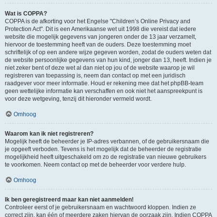
Wat is COPPA?
COPPA is de afkorting voor het Engelse "Children’s Online Privacy and
Protection Act". Dit is een Amerikaanse wet uit 1998 die vereist dat iedere
website die mogelijk gegevens van jongeren onder de 13 jaar verzamelt,
hiervoor de toestemming heeft van de ouders. Deze toestemming moet
schriftelijk of op een andere wijze gegeven worden, zodat de ouders weten dat
de website persoonlijke gegevens van hun kind, jonger dan 13, heeft. Indien je
niet zeker bent of deze wet al dan niet op jou of de website waarop je wil
registreren van toepassing is, neem dan contact op met een juridisch
raadgever voor meer informatie. Houd er rekening mee dat het phpBB-team
geen wettelijke informatie kan verschaffen en ook niet het aanspreekpunt is
voor deze wetgeving, tenzij dit hieronder vermeld wordt.
Omhoog
Waarom kan ik niet registreren?
Mogelijk heeft de beheerder je IP-adres verbannen, of de gebruikersnaam die
je opgeeft verboden. Tevens is het mogelijk dat de beheerder de registratie
mogelijkheid heeft uitgeschakeld om zo de registratie van nieuwe gebruikers
te voorkomen. Neem contact op met de beheerder voor verdere hulp.
Omhoog
Ik ben geregistreerd maar kan niet aanmelden!
Controleer eerst of je gebruikersnaam en wachtwoord kloppen. Indien ze
correct zijn, kan één of meerdere zaken hiervan de oorzaak zijn. Indien COPPA