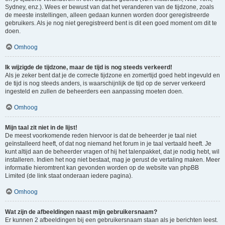
Sydney, enz.). Wees er bewust van dat het veranderen van de tijdzone, zoals
de meeste instellingen, alleen gedaan kunnen worden door geregistreerde
gebruikers. Als je nog niet geregistreerd bent is dit een goed moment om dit te
doen.
Omhoog
Ik wijzigde de tijdzone, maar de tijd is nog steeds verkeerd!
Als je zeker bent dat je de correcte tijdzone en zomertijd goed hebt ingevuld en
de tijd is nog steeds anders, is waarschijnlijk de tijd op de server verkeerd
ingesteld en zullen de beheerders een aanpassing moeten doen.
Omhoog
Mijn taal zit niet in de lijst!
De meest voorkomende reden hiervoor is dat de beheerder je taal niet
geïnstalleerd heeft, of dat nog niemand het forum in je taal vertaald heeft. Je
kunt altijd aan de beheerder vragen of hij het talenpakket, dat je nodig hebt, wil
installeren. Indien het nog niet bestaat, mag je gerust de vertaling maken. Meer
informatie hieromtrent kan gevonden worden op de website van phpBB
Limited (de link staat onderaan iedere pagina).
Omhoog
Wat zijn de afbeeldingen naast mijn gebruikersnaam?
Er kunnen 2 afbeeldingen bij een gebruikersnaam staan als je berichten leest.