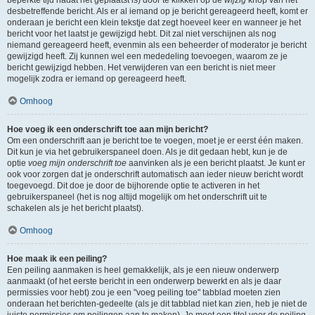
beperkte tijd nadat het geplaatst is) door te klikken op de
wijzig
knop van het
desbetreffende bericht. Als er al iemand op je bericht gereageerd heeft, komt er
onderaan je bericht een klein tekstje dat zegt hoeveel keer en wanneer je het
bericht voor het laatst je gewijzigd hebt. Dit zal niet verschijnen als nog
niemand gereageerd heeft, evenmin als een beheerder of moderator je bericht
gewijzigd heeft. Zij kunnen wel een mededeling toevoegen, waarom ze je
bericht gewijzigd hebben. Het verwijderen van een bericht is niet meer
mogelijk zodra er iemand op gereageerd heeft.
Omhoog
Hoe voeg ik een onderschrift toe aan mijn bericht?
Om een onderschrift aan je bericht toe te voegen, moet je er eerst één maken.
Dit kun je via het gebruikerspaneel doen. Als je dit gedaan hebt, kun je de
optie
voeg mijn onderschrift toe
aanvinken als je een bericht plaatst. Je kunt er
ook voor zorgen dat je onderschrift automatisch aan ieder nieuw bericht wordt
toegevoegd. Dit doe je door de bijhorende optie te activeren in het
gebruikerspaneel (het is nog altijd mogelijk om het onderschrift uit te
schakelen als je het bericht plaatst).
Omhoog
Hoe maak ik een peiling?
Een peiling aanmaken is heel gemakkelijk, als je een nieuw onderwerp
aanmaakt (of het eerste bericht in een onderwerp bewerkt en als je daar
permissies voor hebt) zou je een "voeg peiling toe" tabblad moeten zien
onderaan het berichten-gedeelte (als je dit tabblad niet kan zien, heb je niet de