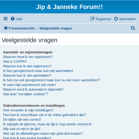
Jip & Janneke Forum!!
V&A
Registreer
Aanmelden
Z
Forumoverzicht
Veelgestelde vragen
o
Veelgestelde vragen
e
k
Aanmeld- en registratievragen
Waarom moet ik me registreren?
Wat is COPPA?
Waarom kan ik niet registreren?
Ik ben geregistreerd maar kan niet aanmelden!
Waarom kan ik niet aanmelden?
Ik heb me ooit geregistreerd maar kan nu niet meer aanmelden!?
Ik weet mijn wachtwoord niet meer!
Waarom word ik automatisch afgemeld?
Wat doet "verwijder cookies"?
Gebruikersvoorkeuren en instellingen
Hoe verander ik mijn instellingen?
Hoe kan ik onzichtbaar zijn in de online gebruikers lijst?
De tijden zijn niet correct!
Ik wijzigde de tijdzone, maar de tijd is nog steeds verkeerd!
Mijn taal zit niet in de lijst!
Wat zijn de afbeeldingen naast mijn gebruikersnaam?
Hoe kan ik een avatar instellen?