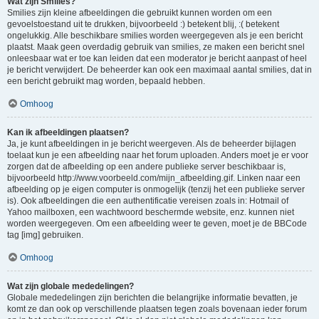
Wat zijn Smilies?
Smilies zijn kleine afbeeldingen die gebruikt kunnen worden om een
gevoelstoestand uit te drukken, bijvoorbeeld :) betekent blij, :( betekent
ongelukkig. Alle beschikbare smilies worden weergegeven als je een bericht
plaatst. Maak geen overdadig gebruik van smilies, ze maken een bericht snel
onleesbaar wat er toe kan leiden dat een moderator je bericht aanpast of heel
je bericht verwijdert. De beheerder kan ook een maximaal aantal smilies, dat in
een bericht gebruikt mag worden, bepaald hebben.
Omhoog
Kan ik afbeeldingen plaatsen?
Ja, je kunt afbeeldingen in je bericht weergeven. Als de beheerder bijlagen
toelaat kun je een afbeelding naar het forum uploaden. Anders moet je er voor
zorgen dat de afbeelding op een andere publieke server beschikbaar is,
bijvoorbeeld http://www.voorbeeld.com/mijn_afbeelding.gif. Linken naar een
afbeelding op je eigen computer is onmogelijk (tenzij het een publieke server
is). Ook afbeeldingen die een authentificatie vereisen zoals in: Hotmail of
Yahoo mailboxen, een wachtwoord beschermde website, enz. kunnen niet
worden weergegeven. Om een afbeelding weer te geven, moet je de BBCode
tag [img] gebruiken.
Omhoog
Wat zijn globale mededelingen?
Globale mededelingen zijn berichten die belangrijke informatie bevatten, je
komt ze dan ook op verschillende plaatsen tegen zoals bovenaan ieder forum