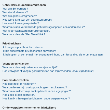
Gebruikers en gebruikersgroepen
Wat zijn Beheerders?
Wat zijn Moderators?
Wat zijn gebruikersgroepen?
Hoe word ik lid van een gebruikersgroep?
Hoe word ik een groepsleider?
Waarom staan verschillende gebruikersgroepen in een andere kleur?
Wat is de "Standaard gebruikersgroep"?
Waarvoor dient de "Het Team"-link?
Privéberichten
Ik kan geen privéberichten sturen!
Ik blijf ongewenste privéberichten ontvangen!
Ik heb spam of een e-mail met ongepaste inhoud van iemand op dit forum ontvangen!
Vrienden en vijanden
Waarvoor dient mijn vrienden- en vijandenlijst?
Hoe verwijder of voeg ik gebruikers toe aan mijn vrienden- en/of vijandenlijst?
Forums doorzoeken
Hoe doorzoek ik het forum?
Waarom levert mijn zoekopdracht geen resultaten op?
Waarom resulteert mijn zoekopdracht in een lege pagina?
Hoe zoek ik een gebruiker?
Hoe kan ik mijn eigen berichten en onderwerpen vinden?
Onderwerpabonnementen en bladwijzers