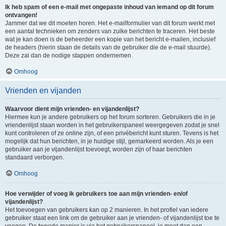
Ik heb spam of een e-mail met ongepaste inhoud van iemand op dit forum
ontvangen!
Jammer dat we dit moeten horen. Het e-mailformulier van dit forum werkt met
een aantal technieken om zenders van zulke berichten te traceren. Het beste
wat je kan doen is de beheerder een kopie van het bericht e-mailen, inclusief
de headers (hierin staan de details van de gebruiker die de e-mail stuurde).
Deze zal dan de nodige stappen ondernemen.
Omhoog
Vrienden en vijanden
Waarvoor dient mijn vrienden- en vijandenlijst?
Hiermee kun je andere gebruikers op het forum sorteren. Gebruikers die in je
vriendenlijst staan worden in het gebruikerspaneel weergegeven zodat je snel
kunt controleren of ze online zijn, of een privébericht kunt sturen. Tevens is het
mogelijk dat hun berichten, in je huidige stijl, gemarkeerd worden. Als je een
gebruiker aan je vijandenlijst toevoegt, worden zijn of haar berichten
standaard verborgen.
Omhoog
Hoe verwijder of voeg ik gebruikers toe aan mijn vrienden- en/of
vijandenlijst?
Het toevoegen van gebruikers kan op 2 manieren. In het profiel van iedere
gebruiker staat een link om de gebruiker aan je vrienden- of vijandenlijst toe te