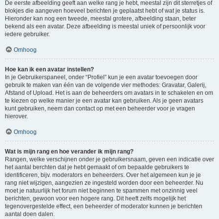
De eerste afbeelding geeft aan welke rang je hebt, meestal zijn dit sterretjes of
blokjes die aangeven hoeveel berichten je geplaatst hebt of wat je status is.
Hieronder kan nog een tweede, meestal grotere, afbeelding staan, beter
bekend als een avatar. Deze afbeelding is meestal uniek of persoonlijk voor
iedere gebruiker.
Omhoog
Hoe kan ik een avatar instellen?
In je Gebruikerspaneel, onder “Profiel” kun je een avatar toevoegen door
gebruik te maken van één van de volgende vier methodes: Gravatar, Galerij,
Afstand of Upload. Het is aan de beheerders om avatars in te schakelen en om
te kiezen op welke manier je een avatar kan gebruiken. Als je geen avatars
kunt gebruiken, neem dan contact op met een beheerder voor je vragen
hierover.
Omhoog
Wat is mijn rang en hoe verander ik mijn rang?
Rangen, welke verschijnen onder je gebruikersnaam, geven een indicatie over
het aantal berchten dat je hebt gemaakt of om bepaalde gebruikers te
identificeren, bijv. moderators en beheerders. Over het algemeen kun je je
rang niet wijzigen, aangezien ze ingesteld worden door een beheerder. Nu
moet je natuurlijk het forum niet beginnen te spammen met onzinnig veel
berichten, gewoon voor een hogere rang. Dit heeft zelfs mogelijk het
tegenovergestelde effect, een beheerder of moderator kunnen je berichten
aantal doen dalen.