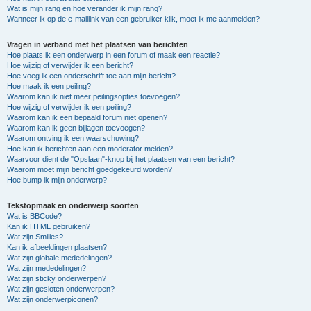
Wat is mijn rang en hoe verander ik mijn rang?
Wanneer ik op de e-maillink van een gebruiker klik, moet ik me aanmelden?
Vragen in verband met het plaatsen van berichten
Hoe plaats ik een onderwerp in een forum of maak een reactie?
Hoe wijzig of verwijder ik een bericht?
Hoe voeg ik een onderschrift toe aan mijn bericht?
Hoe maak ik een peiling?
Waarom kan ik niet meer peilingsopties toevoegen?
Hoe wijzig of verwijder ik een peiling?
Waarom kan ik een bepaald forum niet openen?
Waarom kan ik geen bijlagen toevoegen?
Waarom ontving ik een waarschuwing?
Hoe kan ik berichten aan een moderator melden?
Waarvoor dient de "Opslaan"-knop bij het plaatsen van een bericht?
Waarom moet mijn bericht goedgekeurd worden?
Hoe bump ik mijn onderwerp?
Tekstopmaak en onderwerp soorten
Wat is BBCode?
Kan ik HTML gebruiken?
Wat zijn Smilies?
Kan ik afbeeldingen plaatsen?
Wat zijn globale mededelingen?
Wat zijn mededelingen?
Wat zijn sticky onderwerpen?
Wat zijn gesloten onderwerpen?
Wat zijn onderwerpiconen?