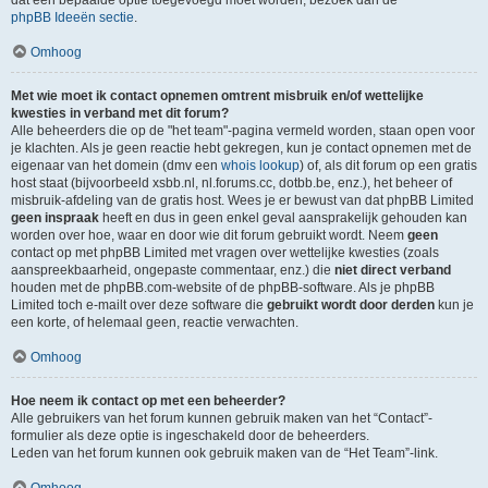
dat een bepaalde optie toegevoegd moet worden, bezoek dan de
phpBB Ideeën sectie
.
Omhoog
Met wie moet ik contact opnemen omtrent misbruik en/of wettelijke
kwesties in verband met dit forum?
Alle beheerders die op de "het team"-pagina vermeld worden, staan open voor
je klachten. Als je geen reactie hebt gekregen, kun je contact opnemen met de
eigenaar van het domein (dmv een
whois lookup
) of, als dit forum op een gratis
host staat (bijvoorbeeld xsbb.nl, nl.forums.cc, dotbb.be, enz.), het beheer of
misbruik-afdeling van de gratis host. Wees je er bewust van dat phpBB Limited
geen inspraak
heeft en dus in geen enkel geval aansprakelijk gehouden kan
worden over hoe, waar en door wie dit forum gebruikt wordt. Neem
geen
contact op met phpBB Limited met vragen over wettelijke kwesties (zoals
aanspreekbaarheid, ongepaste commentaar, enz.) die
niet direct verband
houden met de phpBB.com-website of de phpBB-software. Als je phpBB
Limited toch e-mailt over deze software die
gebruikt wordt door derden
kun je
een korte, of helemaal geen, reactie verwachten.
Omhoog
Hoe neem ik contact op met een beheerder?
Alle gebruikers van het forum kunnen gebruik maken van het “Contact”-
formulier als deze optie is ingeschakeld door de beheerders.
Leden van het forum kunnen ook gebruik maken van de “Het Team”-link.