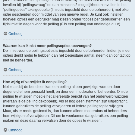
juiste permissies om peilingen aan te maken). Je moet een titel voor de peiling
invullen bij "peilingsvraag" en dan minstens 2 mogelijkheden invullen in het
"peilingopties"-tekstgedeelte (limiet is ingesteld door de beheerder), met elke
optie gescheiden door middel van een nieuwe regel. Je kunt ook instellen
hoeveel opties een gebruiker mag kiezen onder "opties per gebruiker" en een
tijdslimiet in dagen voor de peiling (0 is een peiling van oneindige duur).
Omhoog
Waarom kan ik niet meer peilingsopties toevoegen?
De limiet voor de peilingsopties is ingesteld door de beheerder. Indien je meer
opties denkt nodig te hebben dan het toegestane aantal, neem dan contact op
met de beheerder.
Omhoog
Hoe wijzig of verwijder ik een peiling?
Net zoals bij de berichten kan een peiling alleen gewijzigd worden door
degene die hem gemaakt heeft, en door een moderator of beheerder. Om de
peiling te wijzigen moet je het allereerste bericht van het onderwerp wijzigen
(hieraan is de peiling gekoppeld). Als er nog geen stemmen zijn uitgebracht,
kunnen gebruikers de peiling verwijderen of iedere peilingsoptie wijzigen.
Maar, als er reeds gestemd is, dan kunnen alleen moderators of beheerders
hem wijzigen of verwijderen. Dit om te voorkomen dat gebruikers een peiling
maken en deze daarna vervalsen door de opties te wijzigen.
Omhoog