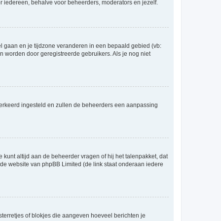
voor iedereen, behalve voor beheerders, moderators en jezelf.
eel gaan en je tijdzone veranderen in een bepaald gebied (vb:
 worden door geregistreerde gebruikers. Als je nog niet
er verkeerd ingesteld en zullen de beheerders een aanpassing
 kunt altijd aan de beheerder vragen of hij het talenpakket, dat
p de website van phpBB Limited (de link staat onderaan iedere
sterretjes of blokjes die aangeven hoeveel berichten je