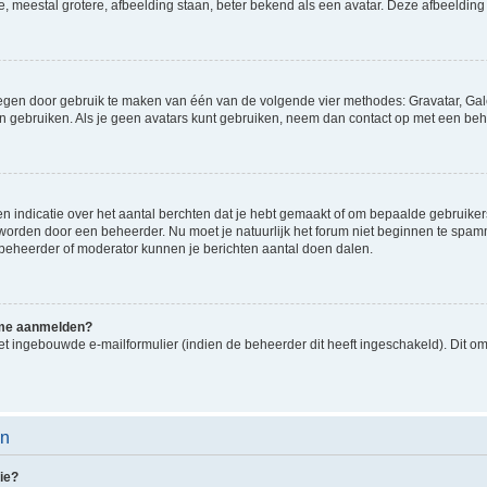
e, meestal grotere, afbeelding staan, beter bekend als een avatar. Deze afbeelding 
oegen door gebruik te maken van één van de volgende vier methodes: Gravatar, Gale
n gebruiken. Als je geen avatars kunt gebruiken, neem dan contact op met een beh
indicatie over het aantal berchten dat je hebt gemaakt of om bepaalde gebruikers 
d worden door een beheerder. Nu moet je natuurlijk het forum niet beginnen te sp
en beheerder of moderator kunnen je berichten aantal doen dalen.
k me aanmelden?
t ingebouwde e-mailformulier (indien de beheerder dit heeft ingeschakeld). Dit o
en
ie?