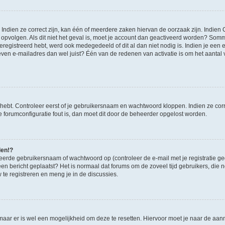
ndien ze correct zijn, kan één of meerdere zaken hiervan de oorzaak zijn. Indien C
es opvolgen. Als dit niet het geval is, moet je account dan geactiveerd worden? S
geregistreerd hebt, werd ook medegedeeld of dit al dan niet nodig is. Indien je een
ven e-mailadres dan wel juist? Één van de redenen van activatie is om het aantal va
 hebt. Controleer eerst of je gebruikersnaam en wachtwoord kloppen. Indien ze cor
 de forumconfiguratie fout is, dan moet dit door de beheerder opgelost worden.
den!?
eerde gebruikersnaam of wachtwoord op (controleer de e-mail met je registratie g
it een bericht geplaatst? Het is normaal dat forums om de zoveel tijd gebruikers, di
e registreren en meng je in de discussies.
 maar er is wel een mogelijkheid om deze te resetten. Hiervoor moet je naar de a