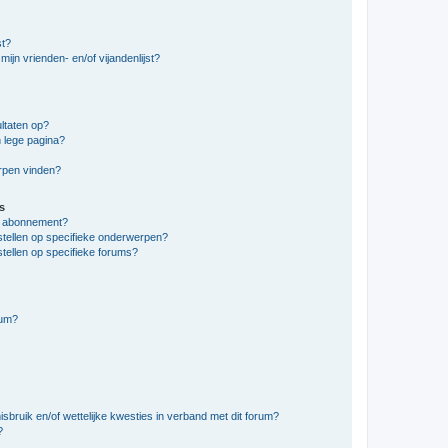
st?
ijn vrienden- en/of vijandenlijst?
ltaten op?
 lege pagina?
erpen vinden?
s
en abonnement?
stellen op specifieke onderwerpen?
tellen op specifieke forums?
rum?
bruik en/of wettelijke kwesties in verband met dit forum?
?