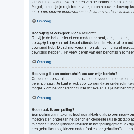
Om een nieuw onderwerp in één van de forums te plaatsen of 
Mogelijk moet je je registreren voor je een nieuw onderwerp k
mag geen nieuwe onderwerpen in dit forum plaatsen, je mag ni
Omhoog
Hoe wijzig of verwijder ik een bericht?
Tenzij je de beheerder of een moderator bent, kun je alleen je 
de
wijzig
knop van het desbetreffende bericht. Als er al iemand o
gewijzigd hebt. Dit zal niet verschijnen als nog niemand gere
gewijzigd hebben. Het verwijderen van een bericht is niet mee
Omhoog
Hoe voeg ik een onderschrift toe aan mijn bericht?
Om een onderschrift aan je bericht toe te voegen, moet je er ee
bericht plaatst. Je kunt er ook voor zorgen dat je onderschrift 
mogelijk om het onderschrift uit te schakelen als je het bericht p
Omhoog
Hoe maak ik een peiling?
Een peiling aanmaken is heel gemakkelijk, als je een nieuw ond
moeten zien onderaan het berichten-gedeelte (als je dit tabblad 
minstens 2 mogelijkheden invullen in het "peilingopties"-tekstg
een gebruiker mag kiezen onder "opties per gebruiker" en een ti