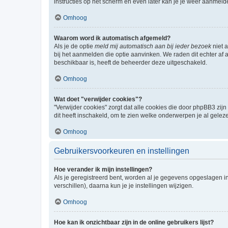
instructies op het scherm en even later kan je je weer aanmeld
Omhoog
Waarom word ik automatisch afgemeld?
Als je de optie
meld mij automatisch aan bij ieder bezoek
niet 
bij het aanmelden die optie aanvinken. We raden dit echter af a
beschikbaar is, heeft de beheerder deze uitgeschakeld.
Omhoog
Wat doet "verwijder cookies"?
"Verwijder cookies" zorgt dat alle cookies die door phpBB3 z
dit heeft inschakeld, om te zien welke onderwerpen je al gelez
Omhoog
Gebruikersvoorkeuren en instellingen
Hoe verander ik mijn instellingen?
Als je geregistreerd bent, worden al je gegevens opgeslagen i
verschillen), daarna kun je je instellingen wijzigen.
Omhoog
Hoe kan ik onzichtbaar zijn in de online gebruikers lijst?