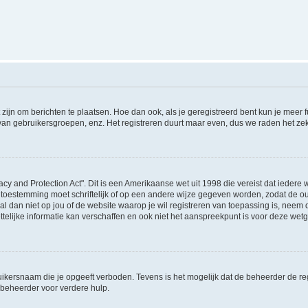
 zijn om berichten te plaatsen. Hoe dan ook, als je geregistreerd bent kun je meer
 van gebruikersgroepen, enz. Het registreren duurt maar even, dus we raden het ze
acy and Protection Act". Dit is een Amerikaanse wet uit 1998 die vereist dat ieder
 toestemming moet schriftelijk of op een andere wijze gegeven worden, zodat de 
et al dan niet op jou of de website waarop je wil registreren van toepassing is, nee
lijke informatie kan verschaffen en ook niet het aanspreekpunt is voor deze wetge
ikersnaam die je opgeeft verboden. Tevens is het mogelijk dat de beheerder de regi
beheerder voor verdere hulp.