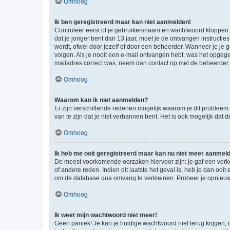
Omhoog
Ik ben geregistreerd maar kan niet aanmelden!
Controleer eerst of je gebruikersnaam en wachtwoord kloppen. I
dat je jonger bent dan 13 jaar, moet je de ontvangen instructi
wordt, ofwel door jezelf of door een beheerder. Wanneer je je 
volgen. Als je nooit een e-mail ontvangen hebt, was het opgege
mailadres correct was, neem dan contact op met de beheerder.
Omhoog
Waarom kan ik niet aanmelden?
Er zijn verschillende redenen mogelijk waarom je dit probleem
van te zijn dat je niet verbannen bent. Het is ook mogelijk dat
Omhoog
Ik heb me ooit geregistreerd maar kan nu niet meer aanmel
De meest voorkomende oorzaken hiervoor zijn: je gaf een verk
of andere reden. Indien dit laatste het geval is, heb je dan oo
om de database qua omvang te verkleinen. Probeer je opnieuw t
Omhoog
Ik weet mijn wachtwoord niet meer!
Geen paniek! Je kan je huidige wachtwoord niet terug krijgen,