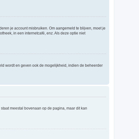
nderen je account misbruiken. Om aangemeld te blijven, moet je
theek, in een internetcafé, enz. Als deze optie niet
eld wordt en geven ook de mogelijkheid, indien de beheerder
e staat meestal bovenaan op de pagina, maar dit kan