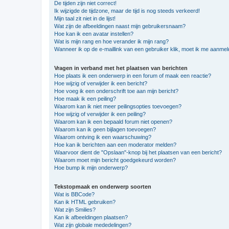
De tijden zijn niet correct!
Ik wijzigde de tijdzone, maar de tijd is nog steeds verkeerd!
Mijn taal zit niet in de lijst!
Wat zijn de afbeeldingen naast mijn gebruikersnaam?
Hoe kan ik een avatar instellen?
Wat is mijn rang en hoe verander ik mijn rang?
Wanneer ik op de e-maillink van een gebruiker klik, moet ik me aanme
Vragen in verband met het plaatsen van berichten
Hoe plaats ik een onderwerp in een forum of maak een reactie?
Hoe wijzig of verwijder ik een bericht?
Hoe voeg ik een onderschrift toe aan mijn bericht?
Hoe maak ik een peiling?
Waarom kan ik niet meer peilingsopties toevoegen?
Hoe wijzig of verwijder ik een peiling?
Waarom kan ik een bepaald forum niet openen?
Waarom kan ik geen bijlagen toevoegen?
Waarom ontving ik een waarschuwing?
Hoe kan ik berichten aan een moderator melden?
Waarvoor dient de "Opslaan"-knop bij het plaatsen van een bericht?
Waarom moet mijn bericht goedgekeurd worden?
Hoe bump ik mijn onderwerp?
Tekstopmaak en onderwerp soorten
Wat is BBCode?
Kan ik HTML gebruiken?
Wat zijn Smilies?
Kan ik afbeeldingen plaatsen?
Wat zijn globale mededelingen?