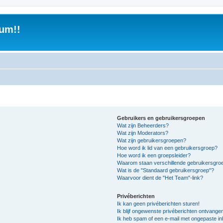
um!!
Gebruikers en gebruikersgroepen
Wat zijn Beheerders?
Wat zijn Moderators?
Wat zijn gebruikersgroepen?
Hoe word ik lid van een gebruikersgroep?
Hoe word ik een groepsleider?
Waarom staan verschillende gebruikersgroe
Wat is de "Standaard gebruikersgroep"?
Waarvoor dient de "Het Team"-link?
Privéberichten
Ik kan geen privéberichten sturen!
Ik blijf ongewenste privéberichten ontvange
Ik heb spam of een e-mail met ongepaste i