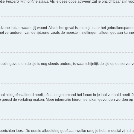
ptie
Verberg mijn online status
. Als je deze optie activeert zul je onzichtbaar zijn 
jdzone is dan waarin jij woont. Als dit het geval is, moet je naar het gebruikerspan
t veranderen van de tijdzone, zoals de meeste instellingen, alleen gedaan kunnen
 hebt ingevuld en de tijd is nog steeds anders, is waarschijnlijk de tijd op de serv
niet geïnstalleerd heeft, of dat nog niemand het forum in je taal vertaald heeft. Je
ag je gerust de vertaling maken. Meer informatie hieromtrent kan gevonden worden o
richten leest. De eerste afbeelding geeft aan welke rang je hebt, meestal zijn dit 