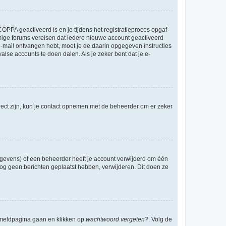
OPPA geactiveerd is en je tijdens het registratieproces opgaf
ommige forums vereisen dat iedere nieuwe account geactiveerd
 e-mail ontvangen hebt, moet je de daarin opgegeven instructies
lse accounts te doen dalen. Als je zeker bent dat je e-
rect zijn, kun je contact opnemen met de beheerder om er zeker
egevens) of een beheerder heeft je account verwijderd om één
e nog geen berichten geplaatst hebben, verwijderen. Dit doen ze
anmeldpagina gaan en klikken op
wachtwoord vergeten?
. Volg de