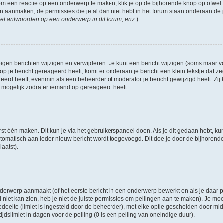
om een reactie op een onderwerp te maken, klik je op de bijhorende knop op ofwe
an aanmaken, de permissies die je al dan niet hebt in het forum staan onderaan de
et antwoorden op een onderwerp in dit forum, enz.
).
eigen berichten wijzigen en verwijderen. Je kunt een bericht wijzigen (soms maar voo
p je bericht gereageerd heeft, komt er onderaan je bericht een klein tekstje dat ze
ageerd heeft, evenmin als een beheerder of moderator je bericht gewijzigd heeft. 
r mogelijk zodra er iemand op gereageerd heeft.
rst één maken. Dit kun je via het gebruikerspaneel doen. Als je dit gedaan hebt, ku
automatisch aan ieder nieuw bericht wordt toegevoegd. Dit doe je door de bijhorende 
laatst).
erwerp aanmaakt (of het eerste bericht in een onderwerp bewerkt en als je daar pe
niet kan zien, heb je niet de juiste permissies om peilingen aan te maken). Je moet 
edeelte (limiet is ingesteld door de beheerder), met elke optie gescheiden door mi
jdslimiet in dagen voor de peiling (0 is een peiling van oneindige duur).