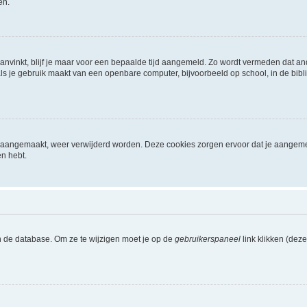
en.
aanvinkt, blijf je maar voor een bepaalde tijd aangemeld. Zo wordt vermeden dat a
ls je gebruik maakt van een openbare computer, bijvoorbeeld op school, in de biblio
ijn aangemaakt, weer verwijderd worden. Deze cookies zorgen ervoor dat je aangem
en hebt.
n de database. Om ze te wijzigen moet je op de
gebruikerspaneel
link klikken (dez