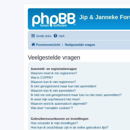
Jip & Janneke For
Snelle links
V&A
Forumoverzicht
Veelgestelde vragen
Veelgestelde vragen
Aanmeld- en registratievragen
Waarom moet ik me registreren?
Wat is COPPA?
Waarom kan ik niet registreren?
Ik ben geregistreerd maar kan niet aanmelden!
Waarom kan ik niet aanmelden?
Ik heb me ooit geregistreerd maar kan nu niet meer aanmelden!?
Ik weet mijn wachtwoord niet meer!
Waarom word ik automatisch afgemeld?
Wat doet "verwijder cookies"?
Gebruikersvoorkeuren en instellingen
Hoe verander ik mijn instellingen?
Hoe kan ik onzichtbaar zijn in de online gebruikers lijst?