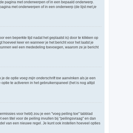
l de pagina met onderwerpen of in een bepaald onderwerp.
 pagina met onderwerpen of in een onderwerp (de lijst met
je
r een beperkte tijd nadat het geplaatst is) door te klikken op
gt hoeveel keer en wanneer je het bericht voor het laatst je
Zij kunnen wel een mededeling toevoegen, waarom ze je bericht
n je de optie
voeg mijn onderschrift toe
aanvinken als je een
optie te activeren in het gebruikerspaneel (het is nog altijd
rmissies voor hebt) zou je een "voeg peiling toe" tabblad
een titel voor de peiling invullen bij "peilingsvraag" en dan
ddel van een nieuwe regel. Je kunt ook instellen hoeveel opties