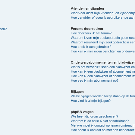
Vrienden en vijanden
Waarvoor dient mijn vrienden- en vijandenlij
Hoe verwijder of voeg ik gebruikers toe aan m
Forums doorzoeken
lden?
Hoe doorzoek ik het forum?
Waarom levert mijn zoekopdracht geen resu
Waarom resulteert mijn zoekopdracht in een
Hoe zoek ik een gebruiker?
Hoe kan ik mijn eigen berichten en onderw
Onderwerpabonnementen en bladwijzer
Wat is het verschil tussen een bladwijzer 
Hoe kan ik een bladwijzer of abonnement in
Hoe kan ik een bladwijzer of abonnement ins
Hoe zeg ik mijn abonnement op?
Bijlagen
Welke bijlagen worden toegestaan op dit fo
Hoe vind ik al mijn bijlagen?
phpBB vragen
Wie heeft dit forum geschreven?
Waarom is de optie X niet beschikbaar?
Met wie moet ik contact opnemen omtrent mis
Hoe neem ik contact op met een beheerder