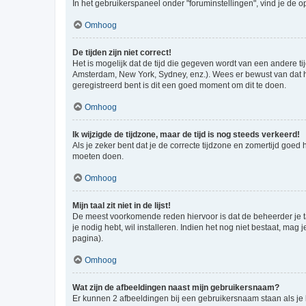
In het gebruikerspaneel onder "foruminstellingen", vind je de o
Omhoog
De tijden zijn niet correct!
Het is mogelijk dat de tijd die gegeven wordt van een andere ti
Amsterdam, New York, Sydney, enz.). Wees er bewust van dat he
geregistreerd bent is dit een goed moment om dit te doen.
Omhoog
Ik wijzigde de tijdzone, maar de tijd is nog steeds verkeerd!
Als je zeker bent dat je de correcte tijdzone en zomertijd goed
moeten doen.
Omhoog
Mijn taal zit niet in de lijst!
De meest voorkomende reden hiervoor is dat de beheerder je taal 
je nodig hebt, wil installeren. Indien het nog niet bestaat, m
pagina).
Omhoog
Wat zijn de afbeeldingen naast mijn gebruikersnaam?
Er kunnen 2 afbeeldingen bij een gebruikersnaam staan als je be