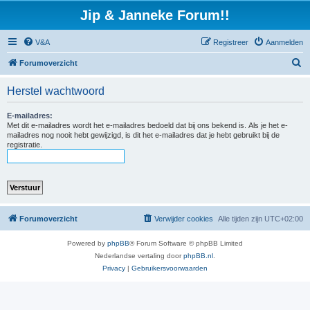
Jip & Janneke Forum!!
V&A
Registreer
Aanmelden
Z
Forumoverzicht
o
Herstel wachtwoord
e
k
E-mailadres:
Met dit e-mailadres wordt het e-mailadres bedoeld dat bij ons bekend is. Als je het e-
mailadres nog nooit hebt gewijzigd, is dit het e-mailadres dat je hebt gebruikt bij de
registratie.
Forumoverzicht
Verwijder cookies
Alle tijden zijn
UTC+02:00
Powered by
phpBB
® Forum Software © phpBB Limited
Nederlandse vertaling door
phpBB.nl
.
Privacy
|
Gebruikersvoorwaarden