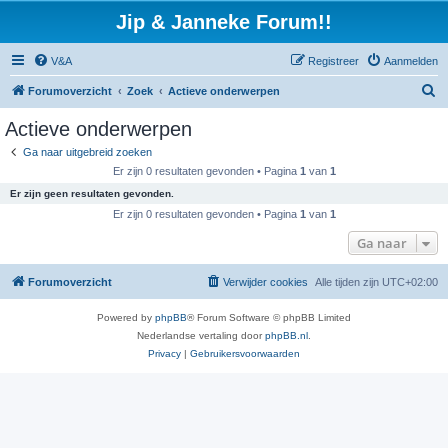
Jip & Janneke Forum!!
V&A
Registreer
Aanmelden
Z
Forumoverzicht
Zoek
Actieve onderwerpen
o
Actieve onderwerpen
e
Ga naar uitgebreid zoeken
k
Er zijn 0 resultaten gevonden • Pagina
1
van
1
Er zijn geen resultaten gevonden.
Er zijn 0 resultaten gevonden • Pagina
1
van
1
Ga naar
Forumoverzicht
Verwijder cookies
Alle tijden zijn
UTC+02:00
Powered by
phpBB
® Forum Software © phpBB Limited
Nederlandse vertaling door
phpBB.nl
.
Privacy
|
Gebruikersvoorwaarden