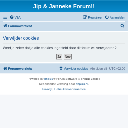
Jip & Janneke Forum!!
V&A
Registreer
Aanmelden
Z
Forumoverzicht
o
Verwijder cookies
e
k
Weet je zeker dat je alle cookies ingesteld door dit forum wil verwijderen?
Forumoverzicht
Verwijder cookies
Alle tijden zijn
UTC+02:00
Powered by
phpBB
® Forum Software © phpBB Limited
Nederlandse vertaling door
phpBB.nl
.
Privacy
|
Gebruikersvoorwaarden