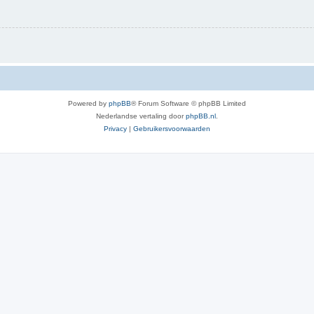
Powered by
phpBB
® Forum Software © phpBB Limited
Nederlandse vertaling door
phpBB.nl
.
Privacy
|
Gebruikersvoorwaarden