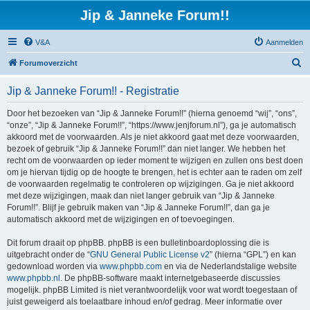
Jip & Janneke Forum!!
V&A
Aanmelden
Z
Forumoverzicht
o
Jip & Janneke Forum!! - Registratie
e
k
Door het bezoeken van “Jip & Janneke Forum!!” (hierna genoemd “wij”, “ons”,
“onze”, “Jip & Janneke Forum!!”, “https://www.jenjforum.nl”), ga je automatisch
akkoord met de voorwaarden. Als je niet akkoord gaat met deze voorwaarden,
bezoek of gebruik “Jip & Janneke Forum!!” dan niet langer. We hebben het
recht om de voorwaarden op ieder moment te wijzigen en zullen ons best doen
om je hiervan tijdig op de hoogte te brengen, het is echter aan te raden om zelf
de voorwaarden regelmatig te controleren op wijzigingen. Ga je niet akkoord
met deze wijzigingen, maak dan niet langer gebruik van “Jip & Janneke
Forum!!”. Blijf je gebruik maken van “Jip & Janneke Forum!!”, dan ga je
automatisch akkoord met de wijzigingen en of toevoegingen.
Dit forum draait op phpBB. phpBB is een bulletinboardoplossing die is
uitgebracht onder de “
GNU General Public License v2
” (hierna “GPL”) en kan
gedownload worden via
www.phpbb.com
en via de Nederlandstalige website
www.phpbb.nl
. De phpBB-software maakt internetgebaseerde discussies
mogelijk. phpBB Limited is niet verantwoordelijk voor wat wordt toegestaan of
juist geweigerd als toelaatbare inhoud en/of gedrag. Meer informatie over