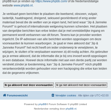
phpBB kun je vinden op
https://www.phpbb.com/
of de Nederlandstalige
website
www.phpbb.nl
.
Je verklaart geen berichten te plaatsen die kwetsend, obsceen, vulgair,
lasterlijk, haatdragend, dreigend, seksueel georiënteerd of enig ander
materiaal bevat die de wetten van je eigen land, het land waar “Jip & Janneke
Forum!!” is gehost of internationale wetgeving kunnen schenden. Het plaatsen
van dergelijke berichten kan ertoe leiden dat je met onmiddellijke ingang en
permanent wordt verbannen van dit forum. Tevens kan je provider worden
ingelicht. De IP-adressen van alle berichten worden opgeslagen om deze
voorwaarden te kunnen waarborgen. Je gaat er mee akkoord dat “Jip &
Janneke Forum!!” het recht heeft om ieder onderwerp te verwijderen, te
wijzigen, te sluiten of te verplaatsen wanneer zij dit nodig achten. Als gebruiker
ga je ermee akkoord, dat de informatie die je bij ons invoert wordt opgeslagen
in een database. Hoewel deze informatie niet aan een derde partij zal worden
verstrekt zónder je toestemming, kan “Jip & Janneke Forum!!” nóch phpBB
verantwoordelijk worden gehouden voor een hackpoging die ertoe kan leiden
dat de gegevens vrijkomen.
Forumoverzicht
Verwijder cookies
Alle tijden zijn
UTC+02:00
Powered by
phpBB
® Forum Software © phpBB Limited
Nederlandse vertaling door
phpBB.nl
.