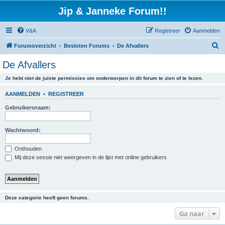
Jip & Janneke Forum!!
V&A
Registreer
Aanmelden
Z
Forumoverzicht
Besloten Forums
De Afvallers
o
De Afvallers
e
Je hebt niet de juiste permissies om onderwerpen in dit forum te zien of te lezen.
k
AANMELDEN
•
REGISTREER
Gebruikersnaam:
Wachtwoord:
Onthouden
Mij deze sessie niet weergeven in de lijst met online gebruikers
Deze categorie heeft geen forums.
Ga naar