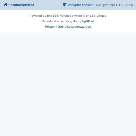
Forumoverzicht
Verwijder cookies
Alle tijden zijn
UTC+02:00
Powered by
phpBB
® Forum Software © phpBB Limited
Nederlandse vertaling door
phpBB.nl
.
Privacy
|
Gebruikersvoorwaarden